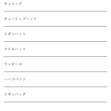
ポケットティッシュケース
チュニック
ハンカチ
チューリップハット
ランチクロス
リボンハット
お弁当袋
フリルハット
キーホルダー
ワンピース
ハーフパンツ
リボンバッグ