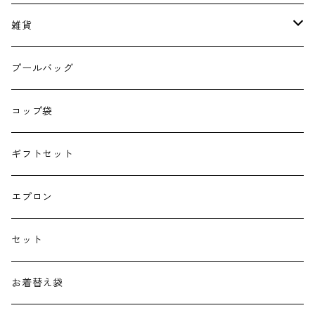
雑貨
エコバッグ
プールバッグ
巾着
コップ袋
授乳クッション
ギフトセット
よだれカバー
エプロン
抱っこ紐
セット
子供用バッグ
お着替え袋