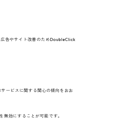
告やサイト改善のためDoubleClick
歴・本サービスに関する関心の傾向をおお
ングを無効にすることが可能です。
。