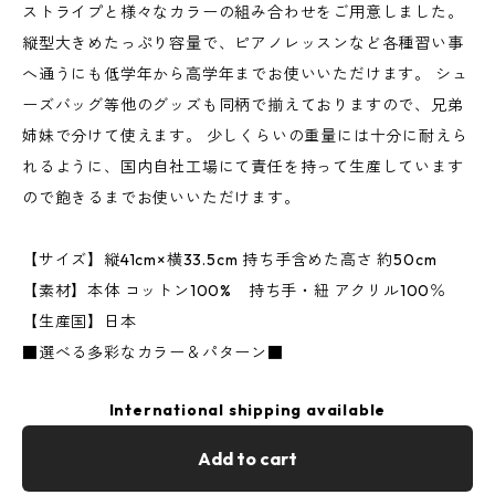
ストライプと様々なカラーの組み合わせをご用意しました。
縦型大きめたっぷり容量で、ピアノレッスンなど各種習い事
へ通うにも低学年から高学年までお使いいただけます。 シュ
ーズバッグ等他のグッズも同柄で揃えておりますので、兄弟
姉妹で分けて使えます。 少しくらいの重量には十分に耐えら
れるように、国内自社工場にて責任を持って生産しています
ので飽きるまでお使いいただけます。
【サイズ】縦41cm×横33.5cm 持ち手含めた高さ 約50cm
【素材】本体 コットン100% 持ち手・紐 アクリル100％
【生産国】日本
■選べる多彩なカラー＆パターン■
International shipping available
Add to cart