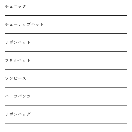
ポケットティッシュケース
チュニック
ハンカチ
チューリップハット
ランチクロス
リボンハット
お弁当袋
フリルハット
キーホルダー
ワンピース
ハーフパンツ
リボンバッグ