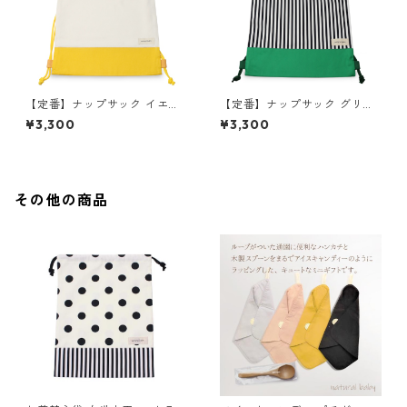
【定番】ナップサック イエロ
【定番】ナップサック グリー
ー×キナリ 縦41cm×横33.5cm
ン×ストライプ 縦41cm×横33.
¥3,300
¥3,300
5cm
その他の商品