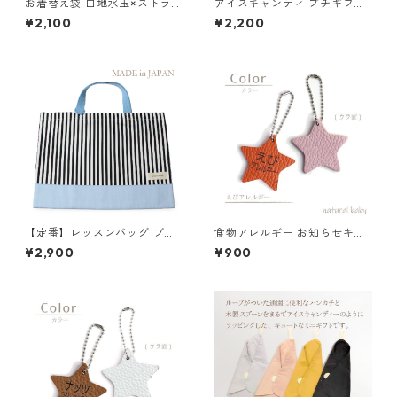
お着替え袋 白地水玉×ストライ
アイスキャンディ プチギフト
プ 85-73051-2
ネイビーストライプ
¥2,100
¥2,200
【定番】レッスンバッグ ブル
食物アレルギー お知らせキー
ー×ストライプ 縦30cm×横40
ホルダー えび 85-00001-1
¥2,900
¥900
cm