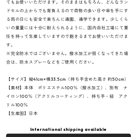
てもお使いいただけます。そのままはもちろん、どんなラン
ドセルの上からでも背負えるので荷物の多い日や傘を手にす
る雨の日にも安全で楽ちんに通園、通学できます。少しくら
いの重量には十分に耐えられるように、国内自社工場にて責
任を持って生産していますので飽きるまでお使いいただけま
す。
※完全防水ではございません。撥水加工が弱くなってきた場
合は、防水スプレーなどをご使用ください。
【サイズ】縦41cm×横33.5cm（持ち手含めた高さ 約50cm）
【素材】本体 ポリエステル100％（撥水加工）、別布 ナ
イロン100％（アクリルコーティング）、持ち手・紐 アク
リル100％
【生産国】日本
International shipping available