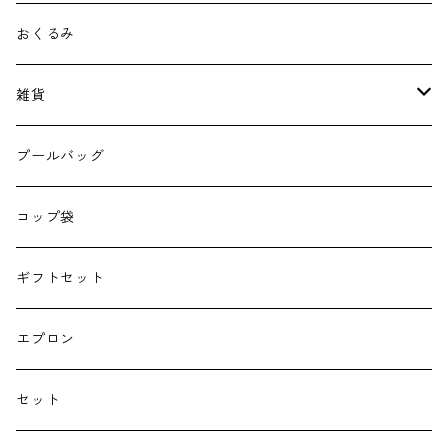
おくるみ
雑貨
エコバッグ
プールバッグ
巾着
コップ袋
授乳クッション
ギフトセット
よだれカバー
エプロン
抱っこ紐
セット