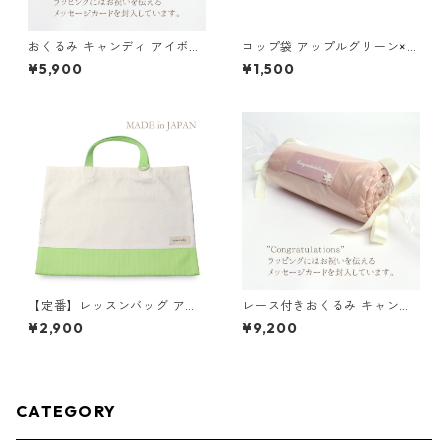
おくるみ キャンディ アイボリ
コップ袋 アップルグリーン×ス
ー
トライプ 85-72895-1
¥5,900
¥1,500
【定番】レッスンバッグ アッ
レース付きおくるみ キャンデ
プルグリーン×キナリ 縦30cm
ィ くすみブルー
¥2,900
¥9,200
×横40cm
CATEGORY