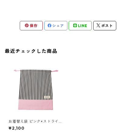
保存
シェア
LINE
ポスト
最近チェックした商品
お着替え袋 ピンク×ストライプ
85-73051-1
¥2,100