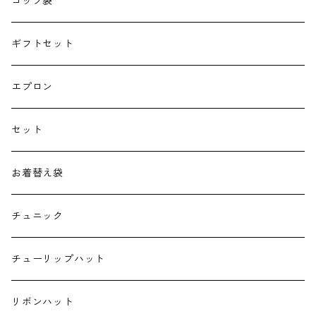
巾着
コップ袋
授乳クッション
ギフトセット
よだれカバー
エプロン
抱っこ紐
セット
子供用バッグ
お着替え袋
ポケットティッシュケース
チュニック
ハンカチ
チューリップハット
ランチクロス
リボンハット