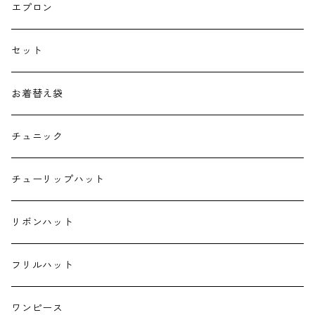
よだれカバー
エプロン
抱っこ紐
セット
子供用バッグ
お着替え袋
ポケットティッシュケース
チュニック
ハンカチ
チューリップハット
ランチクロス
リボンハット
お弁当袋
フリルハット
キーホルダー
ワンピース