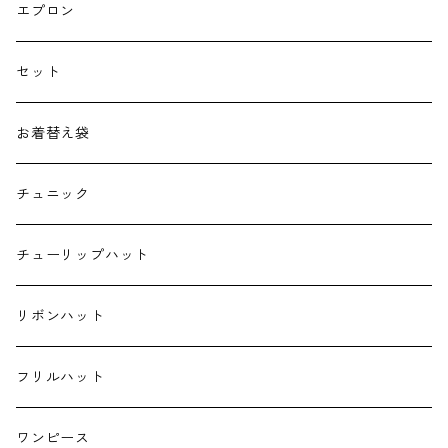
よだれカバー
エプロン
抱っこ紐
セット
子供用バッグ
お着替え袋
ポケットティッシュケース
チュニック
ハンカチ
チューリップハット
ランチクロス
リボンハット
お弁当袋
フリルハット
キーホルダー
ワンピース