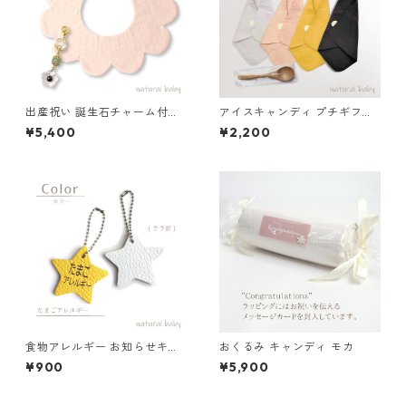
出産祝い 誕生石チャーム付き
アイスキャンディ プチギフト
花びらスタイ くすみブルー×マ
くすみピンク
¥5,400
¥2,200
スタード
食物アレルギー お知らせキー
おくるみ キャンディ モカ
ホルダー たまご 85-00001-1
¥900
¥5,900