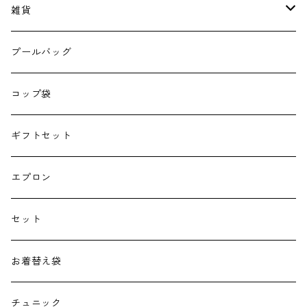
雑貨
エコバッグ
プールバッグ
巾着
コップ袋
授乳クッション
ギフトセット
よだれカバー
エプロン
抱っこ紐
セット
子供用バッグ
お着替え袋
ポケットティッシュケース
チュニック