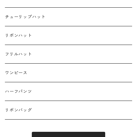
ハンカチ
チューリップハット
ランチクロス
リボンハット
お弁当袋
フリルハット
キーホルダー
ワンピース
ハーフパンツ
リボンバッグ