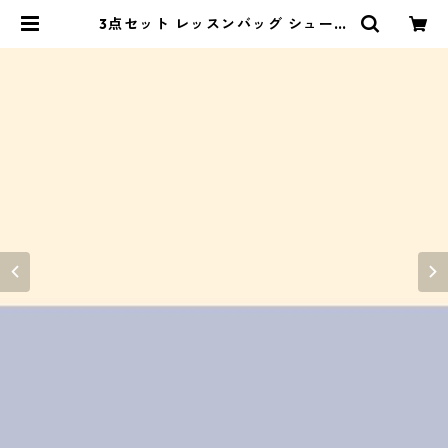
3点セット レッスンバッグ シューズ
バッグ コップ袋 ネイビー×キナリ |
naturalbaby