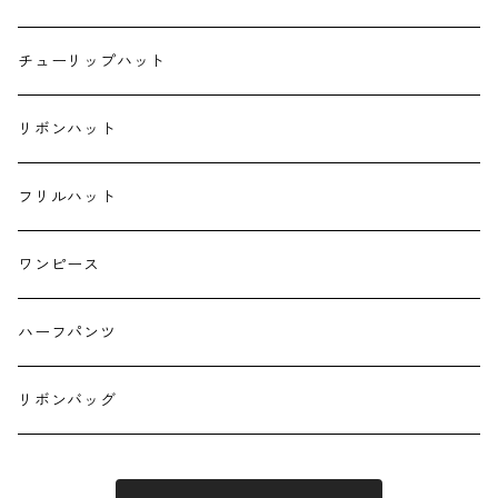
ハンカチ
チューリップハット
ランチクロス
リボンハット
お弁当袋
フリルハット
キーホルダー
ワンピース
ハーフパンツ
リボンバッグ