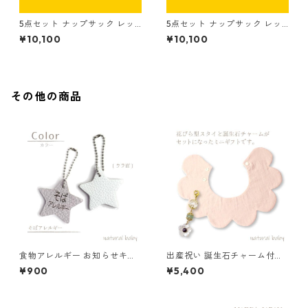
5点セット ナップサック レッ
5点セット ナップサック レッ
スンバッグ シューズバッグ コ
スンバッグ シューズバッグ コ
¥10,100
¥10,100
ップ袋 お着替え袋 イエロー×
ップ袋 お着替え袋 イエロー×
キナリ
ストライプ（細）
その他の商品
食物アレルギー お知らせキー
出産祝い 誕生石チャーム付き
ホルダー そば 85-00001-1
花びらスタイ グレーチェック×
¥900
¥5,400
アイボリー