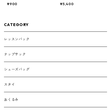
ホルダー たまご 85-00001-1
花びらスタイ 花柄ピンク×くす
¥900
¥5,400
みピンク
CATEGORY
レッスンバック
ナップサック
シューズバッグ
スタイ
おくるみ