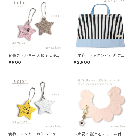
食物アレルギー お知らせキー
【定番】レッスンバッグ ブル
ホルダー 小麦 85-00001-1
ー×ストライプ 縦30cm×横40
¥900
¥2,900
cm
食物アレルギー お知らせキー
出産祝い 誕生石チャーム付き