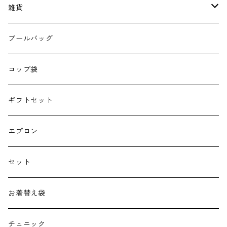
雑貨
エコバッグ
プールバッグ
巾着
コップ袋
授乳クッション
ギフトセット
よだれカバー
エプロン
抱っこ紐
セット
子供用バッグ
お着替え袋
ポケットティッシュケース
チュニック