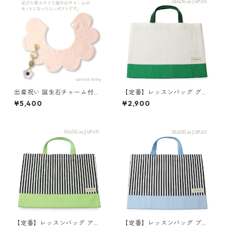
出産祝い 誕生石チャーム付き
【定番】レッスンバッグ グリ
花びらスタイ くすみブルー×マ
ーン×キナリ 縦30cm×横40c
¥5,400
¥2,900
スタード
m
【定番】レッスンバッグ アッ
【定番】レッスンバッグ ブル