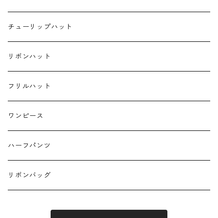
ハンカチ
チューリップハット
ランチクロス
リボンハット
お弁当袋
フリルハット
キーホルダー
ワンピース
ハーフパンツ
リボンバッグ