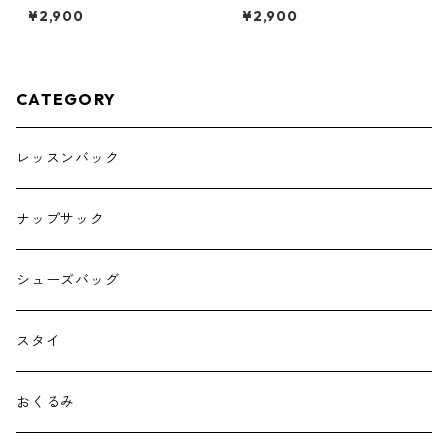
プルグリーン×ストライプ 縦3
ー×ストライプ 縦30cm×横40
¥2,900
¥2,900
0cm×横40cm
cm
CATEGORY
レッスンバック
ナップサック
シューズバッグ
スタイ
おくるみ