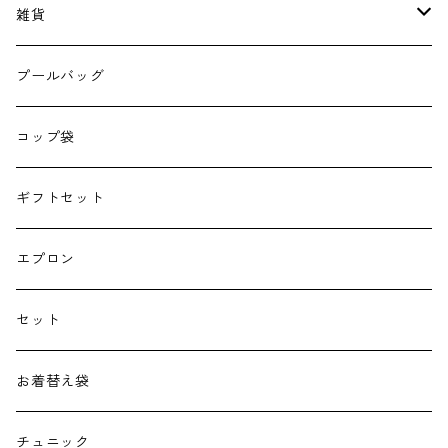
雑貨
エコバッグ
プールバッグ
巾着
コップ袋
授乳クッション
ギフトセット
よだれカバー
エプロン
抱っこ紐
セット
子供用バッグ
お着替え袋
ポケットティッシュケース
チュニック