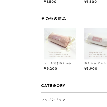
¥1,500
¥1,500
その他の商品
レース付きおくるみ キ
おくるみ キャン
ャンディ くすみピンク
モカ
¥9,200
¥5,900
CATEGORY
レッスンバック