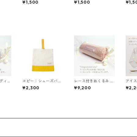
¥1,500
¥1,500
¥1,5
ディ
コピー：シューズバッ
レース付きおくるみ キ
アイス
グ イエロー×キナリ 85
ャンディ くすみブルー
ギフト
¥2,300
¥9,200
¥2,
-73052-1