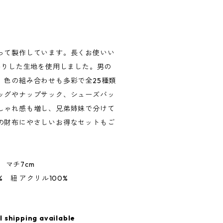
って製作しています。長くお使いい
かりした生地を使用しました。男の
、色の組み合わせも多彩で全25種類
ッグやナップサック、シューズバッ
しゃれ感も増し、兄弟姉妹で分けて
の財布にやさしいお得なセットもご
m マチ7cm
% 紐 アクリル100%
l shipping available