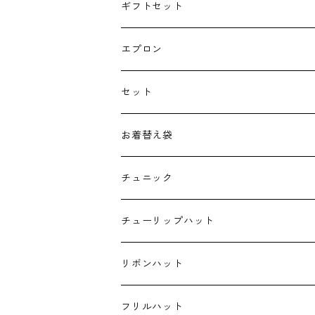
授乳クッション
ギフトセット
よだれカバー
エプロン
抱っこ紐
セット
子供用バッグ
お着替え袋
ポケットティッシュケース
チュニック
ハンカチ
チューリップハット
ランチクロス
リボンハット
お弁当袋
フリルハット