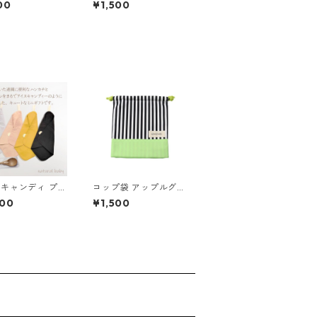
00
¥1,500
キャンディ プチ
コップ袋 アップルグリ
 花柄ブルー
ーン×ストライプ 85-7
200
¥1,500
2895-1