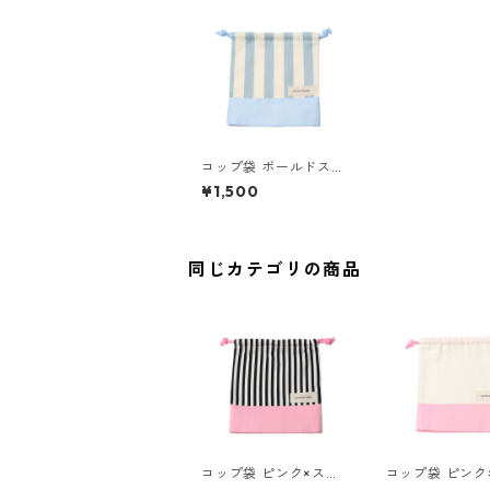
コップ袋 ボールドスト
ライプ×ブルー 85-728
¥1,500
95-2
同じカテゴリの商品
コップ袋 ピンク×スト
コップ袋 ピンク
ライプ 85-72895-1
リ 85-72895-1