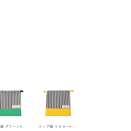
袋 グリーン×ス
コップ袋 イエロー×ス
 85-72895-1
トライプ 85-72895-1