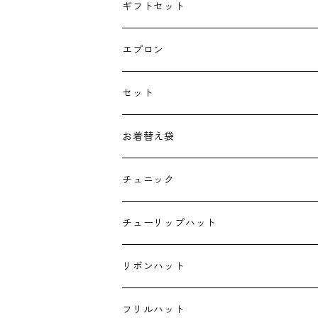
授乳クッション
ギフトセット
よだれカバー
エプロン
抱っこ紐
セット
子供用バッグ
お着替え袋
ポケットティッシュケース
チュニック
ハンカチ
チューリップハット
ランチクロス
リボンハット
お弁当袋
フリルハット