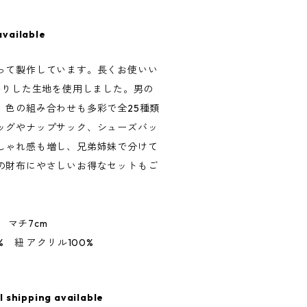
available
って製作しています。長くお使いい
かりした生地を使用しました。男の
、色の組み合わせも多彩で全25種類
ッグやナップサック、シューズバッ
しゃれ感も増し、兄弟姉妹で分けて
の財布にやさしいお得なセットもご
m マチ7cm
% 紐 アクリル100%
l shipping available