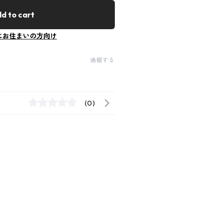
d to cart
にお住まいの方向け
通報する
(0)