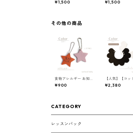
¥1,500
¥1,500
その他の商品
食物アレルギー お知ら
【人気】【コット
せキーホルダー えび 8
0％】 花びらス
¥900
¥2,380
5-00001-1
ーク／アイボリ
CATEGORY
レッスンバック