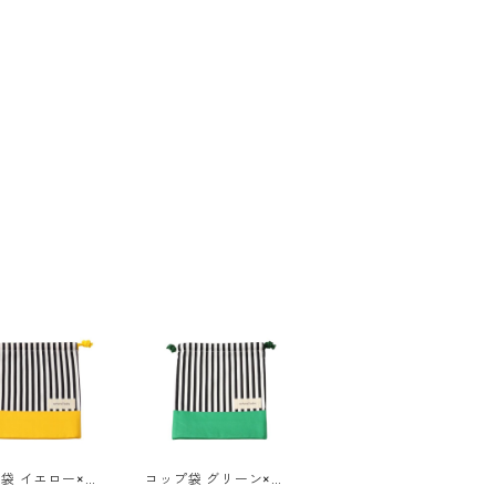
袋 イエロー×ス
コップ袋 グリーン×キ
 85-72895-1
ナリ 85-72895-1