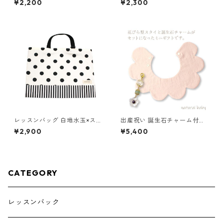
¥2,200
¥2,300
レッスンバッグ 白地水玉×スト
出産祝い 誕生石チャーム付き
ライプ 85-71200-2
花びらスタイ 花柄ブルー×くす
¥2,900
¥5,400
みブルー
CATEGORY
レッスンバック