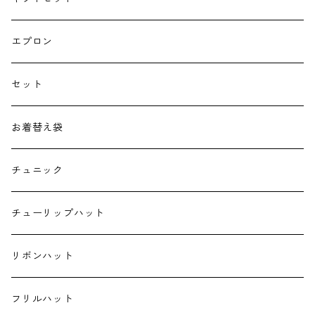
よだれカバー
エプロン
抱っこ紐
セット
子供用バッグ
お着替え袋
ポケットティッシュケース
チュニック
ハンカチ
チューリップハット
ランチクロス
リボンハット
お弁当袋
フリルハット