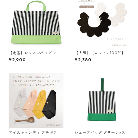
【定番】レッスンバッグ アッ
【人気】【コットン100％】
プルグリーン×ストライプ 縦3
花びらスタイ ダーク／アイボ
¥2,900
¥2,380
0cm×横40cm
リー
アイスキャンディ プチギフト
シューズバッグ グリーン×スト
花柄ピンク
ライプ 85-73052-1