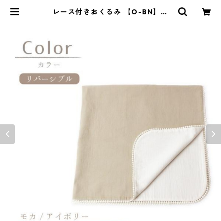
レース付きおくるみ 【O-BN】モ
カ/アイボリー 77-72725-1 | natu
ralbaby