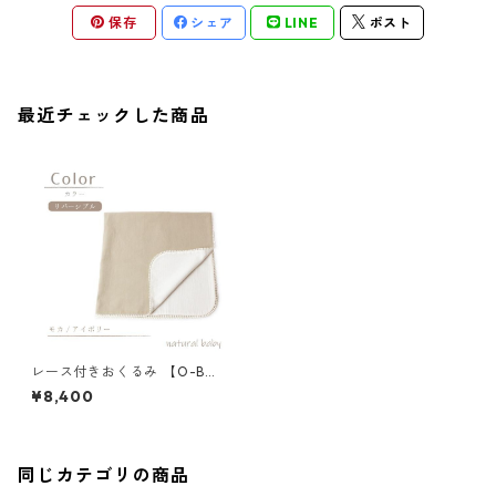
保存
シェア
LINE
ポスト
最近チェックした商品
レース付きおくるみ 【O-B
N】モカ/アイボリー 77-72725
¥8,400
-1
同じカテゴリの商品