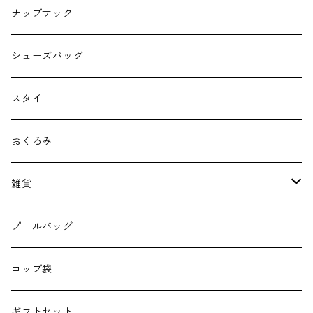
ナップサック
シューズバッグ
スタイ
おくるみ
雑貨
エコバッグ
プールバッグ
巾着
コップ袋
授乳クッション
ギフトセット