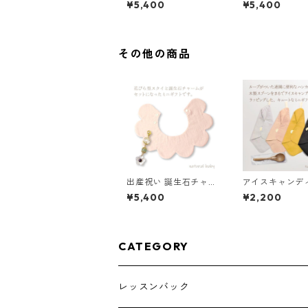
¥5,400
¥5,400
34-1
34-1
その他の商品
出産祝い 誕生石チャー
アイスキャンデ
ム付き 花びらスタイ
ギフト 花柄ピン
¥5,400
¥2,200
グレーチェック×アイ
ボリー
CATEGORY
レッスンバック