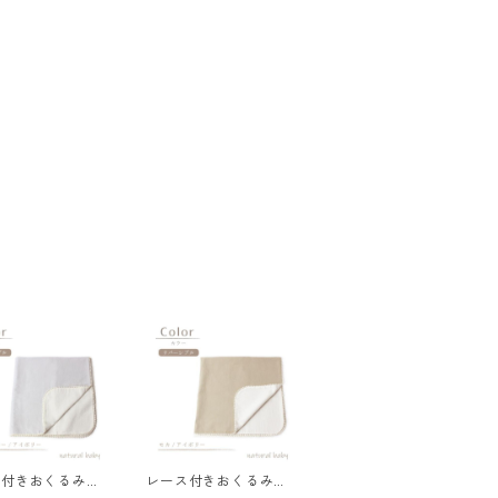
ス付きおくるみ
レース付きおくるみ
BN】くすみブル
【O-BN】モカ/アイボ