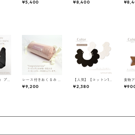
¥5,400
¥8,400
¥8,
ク/アイボリー 77-727
ー/アイ
25-1
25-1
ィ プチ
レース付きおくるみ キ
【人気】【コットン10
食物ア
ク
ャンディ アイボリー
0％】 花びらスタイ ダ
せキー
¥9,200
¥2,380
¥90
ーク／アイボリー
85-0