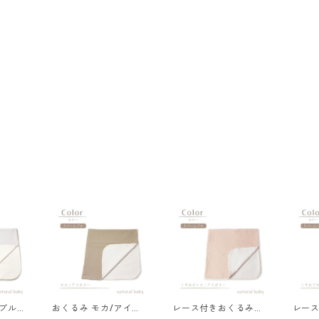
ブル
おくるみ モカ/アイボ
レース付きおくるみ
レー
-720
リー 77-72034-1
【O-BN】くすみピン
【O-