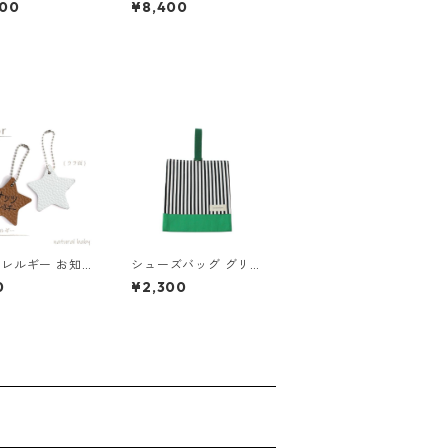
400
¥8,400
ボリー 77-727
リー 77-72725-1
レルギー お知ら
シューズバッグ グリー
ホルダー ナッツ
ン×ストライプ 85-73
0
¥2,300
0001-1
052-1