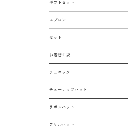
授乳クッション
ギフトセット
よだれカバー
エプロン
抱っこ紐
セット
子供用バッグ
お着替え袋
ポケットティッシュケース
チュニック
ハンカチ
チューリップハット
ランチクロス
リボンハット
お弁当袋
フリルハット