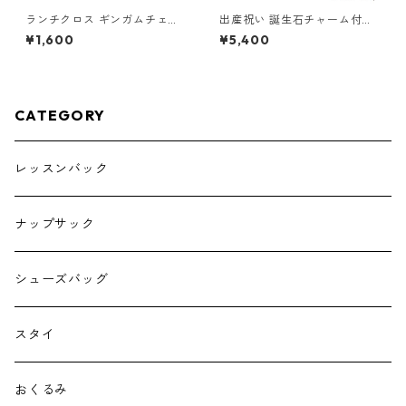
ランチクロス ギンガムチェッ
出産祝い 誕生石チャーム付き
ク×ブラック 85-73263-1
花びらスタイ 花柄ブルー×くす
¥1,600
¥5,400
みブルー
CATEGORY
レッスンバック
ナップサック
シューズバッグ
スタイ
おくるみ