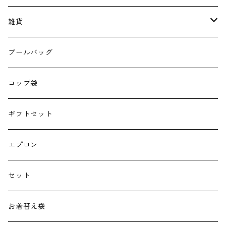
雑貨
エコバッグ
プールバッグ
巾着
コップ袋
授乳クッション
ギフトセット
よだれカバー
エプロン
抱っこ紐
セット
子供用バッグ
お着替え袋