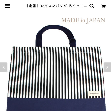
【定番】レッスンバッグ ネイビー×
ストライプ 縦30cm×横40cm | na
turalbaby