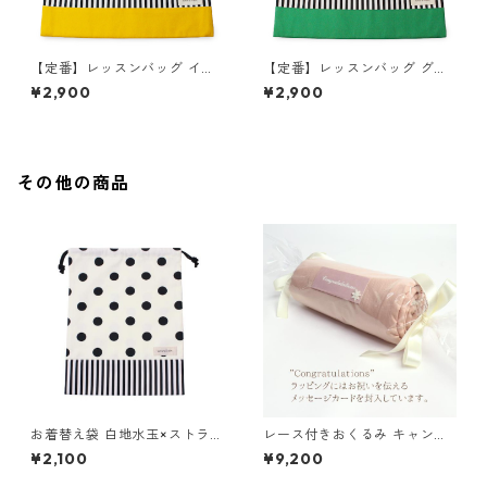
【定番】レッスンバッグ イエ
【定番】レッスンバッグ グリ
ロー×ストライプ 縦30cm×横
ーン×ストライプ 縦30cm×横
¥2,900
¥2,900
40cm
40cm
その他の商品
お着替え袋 白地水玉×ストライ
レース付きおくるみ キャンデ
プ 85-73051-2
ィ アイボリー
¥2,100
¥9,200