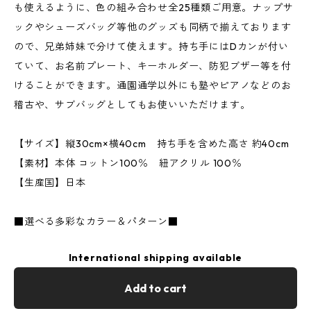
も使えるように、色の組み合わせ全25種類ご用意。ナップサ
ックやシューズバッグ等他のグッズも同柄で揃えております
ので、兄弟姉妹で分けて使えます。持ち手にはDカンが付い
ていて、お名前プレート、キーホルダー、防犯ブザー等を付
けることができます。通園通学以外にも塾やピアノなどのお
稽古や、サブバッグとしてもお使いいただけます。
【サイズ】縦30cm×横40cm 持ち手を含めた高さ 約40cm
【素材】本体 コットン100％ 紐アクリル 100％
【生産国】日本
■選べる多彩なカラー＆パターン■
International shipping available
Add to cart