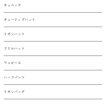
ポケットティッシュケース
チュニック
ハンカチ
チューリップハット
ランチクロス
リボンハット
お弁当袋
フリルハット
キーホルダー
ワンピース
ハーフパンツ
リボンバッグ