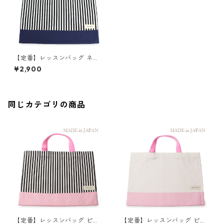
【定番】レッスンバッグ ネイ
ビー×ストライプ 縦30cm×横
¥2,900
40cm
同じカテゴリの商品
【定番】レッスンバッグ ピン
【定番】レッスンバッグ ピン