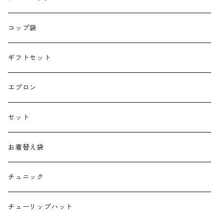
巾着
コップ袋
授乳クッション
ギフトセット
よだれカバー
エプロン
抱っこ紐
セット
子供用バッグ
お着替え袋
ポケットティッシュケース
チュニック
ハンカチ
チューリップハット