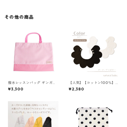
その他の商品
撥水レッスンバッグ ギンガム
【人気】【コットン100％】
チェック×ピンク 85-71200-3
花びらスタイ ダーク／アイボ
¥3,300
¥2,380
リー