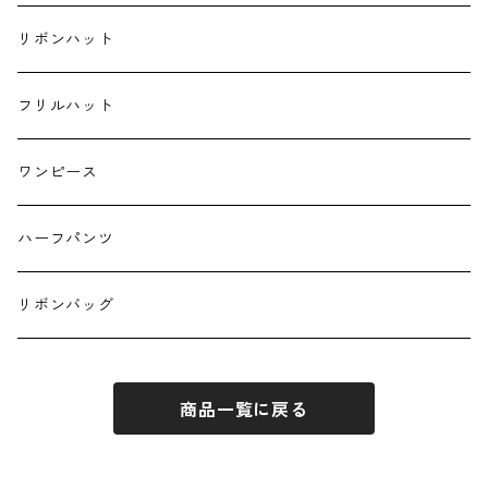
ランチクロス
リボンハット
お弁当袋
フリルハット
キーホルダー
ワンピース
ハーフパンツ
リボンバッグ
商品一覧に戻る