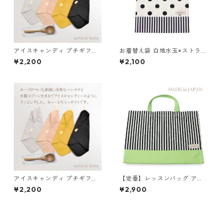
アイスキャンディ プチギフト
お着替え袋 白地水玉×ストライ
マスタード
プ 85-73051-2
¥2,200
¥2,100
アイスキャンディ プチギフト
【定番】レッスンバッグ アッ
ダーク
プルグリーン×ストライプ 縦3
¥2,200
¥2,900
0cm×横40cm