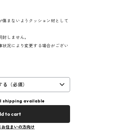
が傷まないようクッション材として
。
同封しません。
庫状況により変更する場合がござい
する（必須）
l shipping available
d to cart
にお住まいの方向け