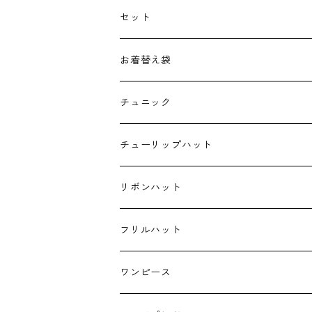
抱っこ紐
セット
子供用バッグ
お着替え袋
ポケットティッシュケース
チュニック
ハンカチ
チューリップハット
ランチクロス
リボンハット
お弁当袋
フリルハット
キーホルダー
ワンピース