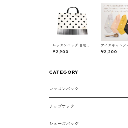
レッスンバッグ 白地水
アイスキャンデ
玉×ストライプ 85-712
ギフト くすみピ
¥2,900
¥2,200
00-2
CATEGORY
レッスンバック
ナップサック
シューズバッグ