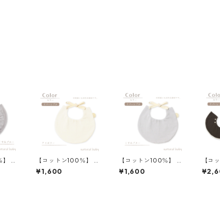
％】 フ
【コットン100％】 ス
【コットン100％】 ス
【コッ
すみブル
タイ 丸タグ付き アイ
タイ 丸タグ付き くす
んまる
¥1,600
¥1,600
¥2,
ボリー
みブルー
アイボ
ボン