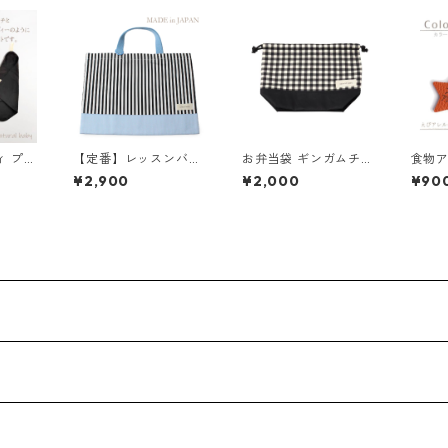
ィ プチ
【定番】レッスンバッ
お弁当袋 ギンガムチェ
食物ア
ンク
グ ブルー×ストライプ
ック×ブラック 85-732
せキー
¥2,900
¥2,000
¥90
縦30cm×横40cm
66-1
5-00