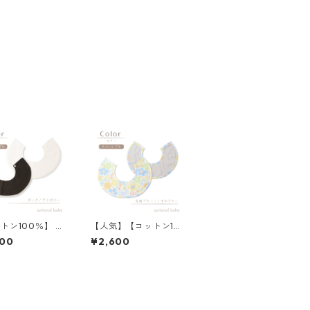
トン100％】 ま
【人気】【コットン10
スタイ ダーク／
0％】 スタイ 花柄ブ
600
¥2,600
リー ブラック
ルー/くすみブルー
ボンレース