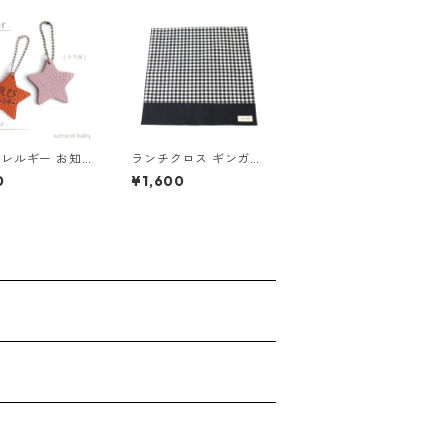
レルギー お知ら
ランチクロス ギンガム
ホルダー えび 8
チェック×ブラック 85
0
¥1,600
001-1
-73263-1