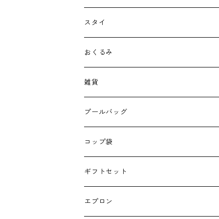
スタイ
おくるみ
雑貨
エコバッグ
プールバッグ
巾着
コップ袋
授乳クッション
ギフトセット
よだれカバー
エプロン