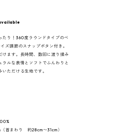
available
ったり！360度ラウンドタイプのベ
サイズ調節のスナップボタン付き。
だけます。長時間、数回に渡り揉み
ュラルな表情とソフトでふんわりと
みいただける生地です。
00%
m（首まわり 約28cm〜31cm）