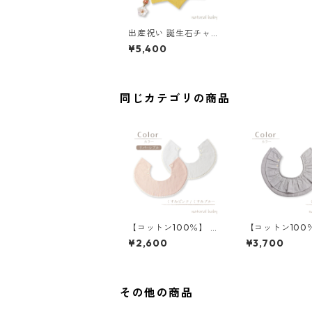
出産祝い 誕生石チャー
ム付き 星型スタイ く
¥5,400
すみピンク×アイボリ
ー
同じカテゴリの商品
【コットン100％】 ま
【コットン100
んまるスタイ くすみピ
リルスタイ く
¥2,600
¥3,700
ンク／くすみブルー ボ
ー
ンボンレース
その他の商品