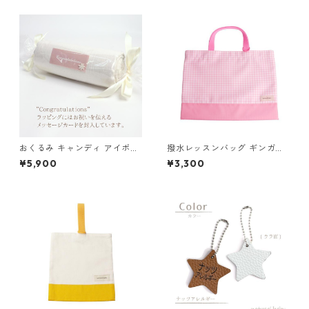
おくるみ キャンディ アイボリ
撥水レッスンバッグ ギンガム
ー
チェック×ピンク 85-71200-3
¥5,900
¥3,300