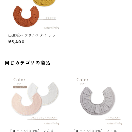
出産祝い フリルスタイ テラコ
ッタ
¥5,400
同じカテゴリの商品
【コットン100％】 まんまる
【コットン100％】 フリルス