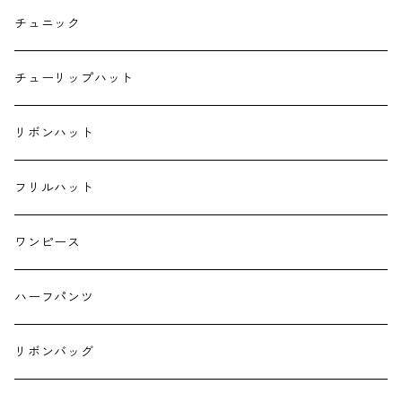
ポケットティッシュケース
チュニック
ハンカチ
チューリップハット
ランチクロス
リボンハット
お弁当袋
フリルハット
キーホルダー
ワンピース
ハーフパンツ
リボンバッグ