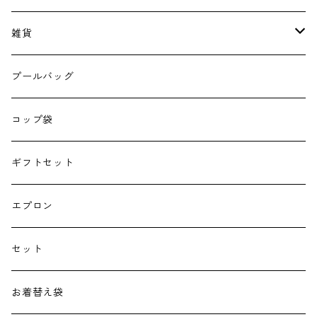
雑貨
エコバッグ
プールバッグ
巾着
コップ袋
授乳クッション
ギフトセット
よだれカバー
エプロン
抱っこ紐
セット
子供用バッグ
お着替え袋