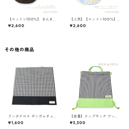
【コットン100％】 まんまる
【人気】【コットン100％】
スタイ ダーク／アイボリー ブ
スタイ 花柄ブルー/くすみブ
¥2,600
¥2,600
ラック ボンボンレース
ルー
その他の商品
ランチクロス ギンガムチェッ
【定番】ナップサック アップ
ク×ブラック 85-73263-1
ルグリーン×ストライプ 縦41c
¥1,600
¥3,300
m×横33.5cm