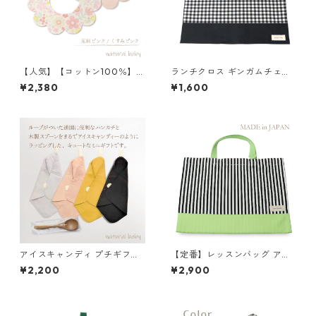
【人気】【コットン100％】
ランチクロス ギンガムチェッ
花びらスタイ 花柄ピンク／く
ク×ブラック 85-73263-1
¥2,380
¥1,600
すみピンク
アイスキャンディ プチギフト
【定番】レッスンバッグ アッ
くすみピンク
プルグリーン×ストライプ 縦3
¥2,200
¥2,900
0cm×横40cm