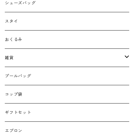
シューズバッグ
スタイ
おくるみ
雑貨
エコバッグ
プールバッグ
巾着
コップ袋
授乳クッション
ギフトセット
よだれカバー
エプロン