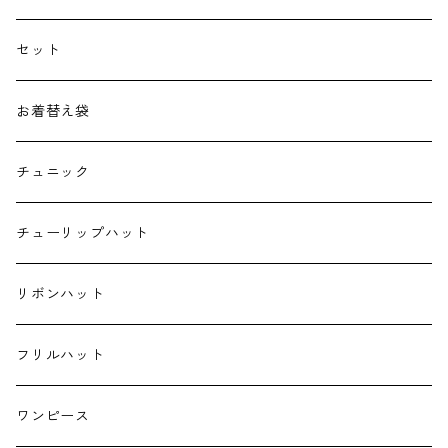
抱っこ紐
セット
子供用バッグ
お着替え袋
ポケットティッシュケース
チュニック
ハンカチ
チューリップハット
ランチクロス
リボンハット
お弁当袋
フリルハット
キーホルダー
ワンピース