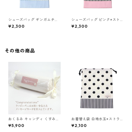
シューズバッグ ギンガムチェ
シューズバッグ ピンク×ストラ
ック×ブルー 85-73052-2
イプ 85-73052-1
¥2,300
¥2,300
その他の商品
おくるみ キャンディ くすみブ
お着替え袋 白地水玉×ストライ
ルー
プ 85-73051-2
¥5,900
¥2,100