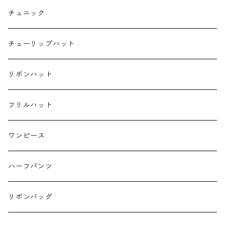
ポケットティッシュケース
チュニック
ハンカチ
チューリップハット
ランチクロス
リボンハット
お弁当袋
フリルハット
キーホルダー
ワンピース
ハーフパンツ
リボンバッグ