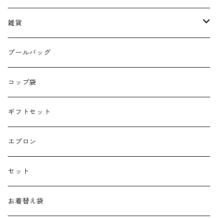
雑貨
エコバッグ
プールバッグ
巾着
コップ袋
授乳クッション
ギフトセット
よだれカバー
エプロン
抱っこ紐
セット
子供用バッグ
お着替え袋