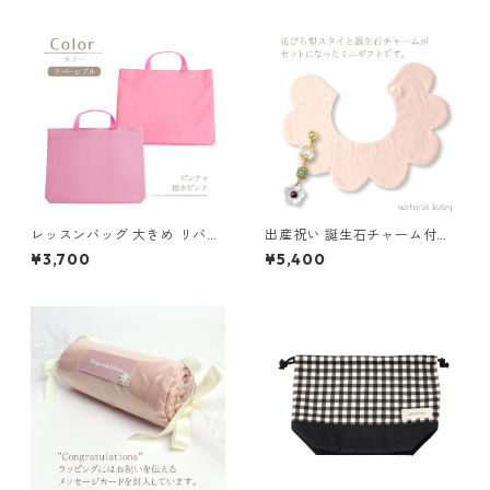
レッスンバッグ 大きめ リバー
出産祝い 誕生石チャーム付き
シブル ピンク 85-74250-2
花びらスタイ くすみブルー×マ
¥3,700
¥5,400
スタード